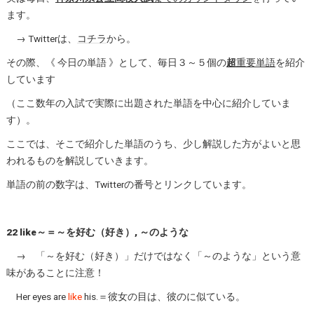
ます。
→ Twitterは、
コチラ
から。
その際、《 今日の単語 》として、毎日３～５個の
超
重要単語
を紹介
しています
（ここ数年の入試で実際に出題された単語を中心に紹介していま
す）。
ここでは、そこで紹介した単語のうち、少し解説した方がよいと思
われるものを解説していきます。
単語の前の数字は、Twitterの番号とリンクしています。
22 like～＝～を好む（好き）, ～のような
→ 「～を好む（好き）」だけではなく「～のような」という意
味があることに注意！
Her eyes are
like
his.＝彼女の目は、彼のに似ている。