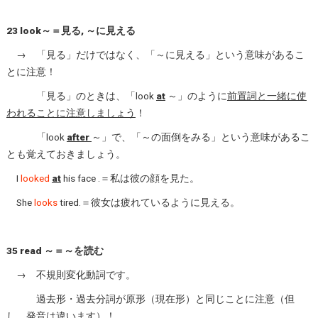
23 look～＝見る, ～に見える
→ 「見る」だけではなく、「～に見える」という意味があるこ
とに注意！
「見る」のときは、「look
at
～」のように
前置詞と一緒に使
われることに注意しましょう
！
「look
after
～」で、「～の面倒をみる」という意味があるこ
とも覚えておきましょう。
I
looked
at
his face .＝私は彼の顔を見た。
She
looks
tired.＝彼女は疲れているように見える。
35 read ～＝～を読む
→ 不規則変化動詞です。
過去形・過去分詞が原形（現在形）と同じことに注意（但
し、発音は違います）！